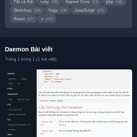
Tất cả thẻ
ruby
Aspnet Core
php
(32)
(19)
(18)
Sketchup
Yoga
JavaScript
(18)
(18)
(17)
React
c
(17)
(17)
Daemon Bài viết
Trang 1 trong 1 (1 bài viết)