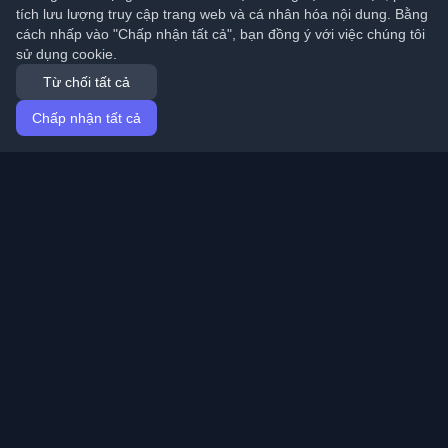
tích lưu lượng truy cập trang web và cá nhân hóa nội dung. Bằng
cách nhấp vào "Chấp nhận tất cả", bạn đồng ý với việc chúng tôi
sử dụng cookie.
Từ chối tất cả
Chấp nhận tất cả
Trang chủ
Bài viết
Vietnamese (Tiếng Việt)
Đăng nhập
Khám phá những blog cá nhân tốt nhất của lập trình
viên và bài viết từ khắp nơi trên thế giới. Cập nhật với
những xu hướng mới nhất, hướng dẫn và hiểu biết từ
cộng đồng lập trình viên.