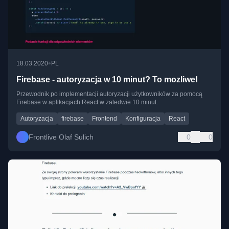
•
18.03.2020
PL
Firebase - autoryzacja w 10 minut? To mozliwe!
Przewodnik po implementacji autoryzacji użytkowników za pomocą
Firebase w aplikacjach React w zaledwie 10 minut.
Autoryzacja
firebase
Frontend
Konfiguracja
React
Frontlive Olaf Sulich
0
0