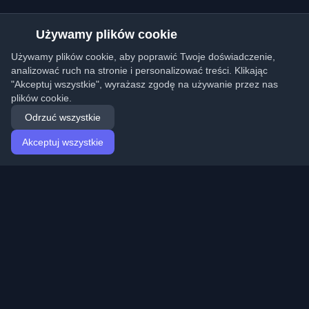
Używamy plików cookie
Używamy plików cookie, aby poprawić Twoje doświadczenie,
analizować ruch na stronie i personalizować treści. Klikając
"Akceptuj wszystkie", wyrażasz zgodę na używanie przez nas
plików cookie.
Odrzuć wszystkie
Akceptuj wszystkie
Strona główna
Artykuły
Polish (Polski)
Logowanie
Odkryj najlepsze osobiste blogi deweloperskie i artykuły
z całego świata. Bądź na bieżąco z najnowszymi