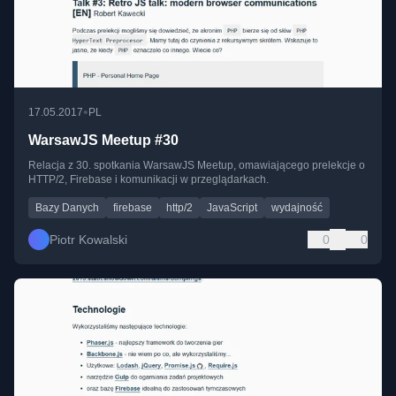
•
17.05.2017
PL
WarsawJS Meetup #30
Relacja z 30. spotkania WarsawJS Meetup, omawiającego prelekcje o
HTTP/2, Firebase i komunikacji w przeglądarkach.
Bazy Danych
firebase
http/2
JavaScript
wydajność
Piotr Kowalski
0
0