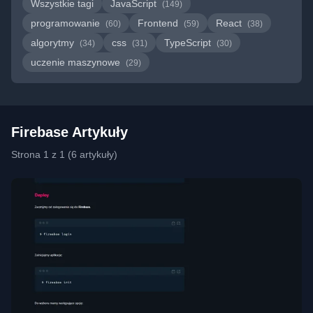
Wszystkie tagi
JavaScript
(149)
programowanie
Frontend
React
(60)
(59)
(38)
algorytmy
css
TypeScript
(34)
(31)
(30)
uczenie maszynowe
(29)
Firebase Artykuły
Strona 1 z 1 (6 artykuły)