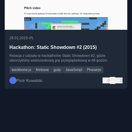
•
28.01.2015
PL
Hackathon: Static Showdown #2 (2015)
Relacja z udziału w hackathonie Static Showdown #2, gdzie
stworzyliśmy wieloosobową grę przeglądarkową w 48 godzin.
backbone.js
firebase
gulp
JavaScript
Phaserjs
Piotr Kowalski
0
0