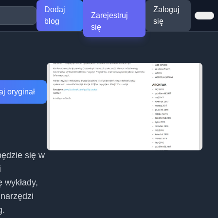
Dodaj
Zaloguj
Zarejestruj
blog
się
się
j oryginał
będzie się w
i
ę wykłady,
 narzędzi
g.