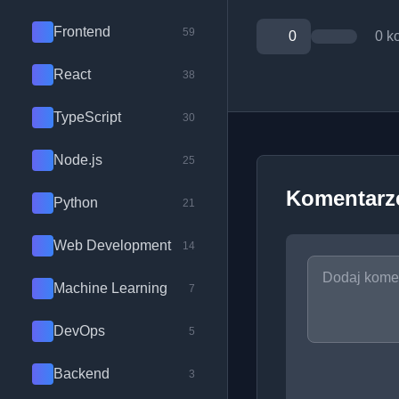
Frontend
59
0
0 k
React
38
TypeScript
30
Node.js
25
Komentarz
Python
21
Web Development
14
Machine Learning
7
DevOps
5
Backend
3