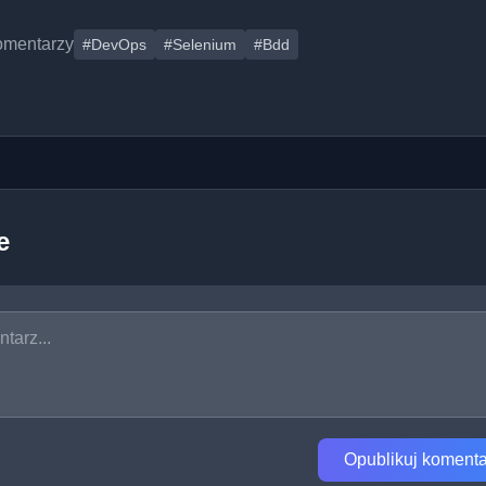
omentarzy
#DevOps
#Selenium
#Bdd
e
Opublikuj komenta