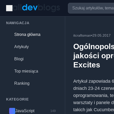
NAWIGACJA
Strona główna
itcraftsman
•
29.05.2017
Ogólnopols
Artykuły
jakości op
Blogi
Excites
Top miesiąca
Artykuł zapowiada 6.
Ranking
dniach 23-24 czerwc
oprogramowania, te
KATEGORIE
warsztaty i panele
takich jak Cucumber
JavaScript
149