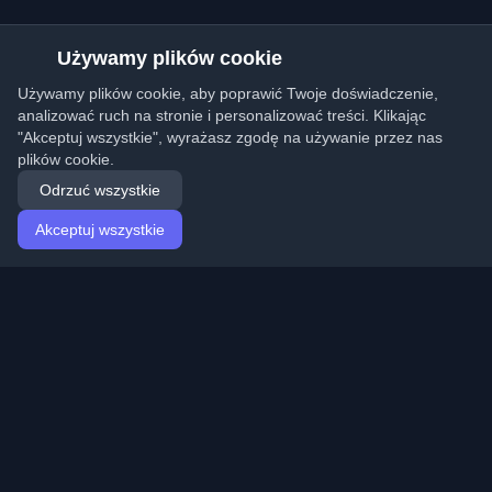
Używamy plików cookie
Używamy plików cookie, aby poprawić Twoje doświadczenie,
analizować ruch na stronie i personalizować treści. Klikając
"Akceptuj wszystkie", wyrażasz zgodę na używanie przez nas
plików cookie.
Odrzuć wszystkie
Akceptuj wszystkie
Strona główna
Artykuły
Polish (Polski)
Logowanie
Odkryj najlepsze osobiste blogi deweloperskie i artykuły
z całego świata. Bądź na bieżąco z najnowszymi