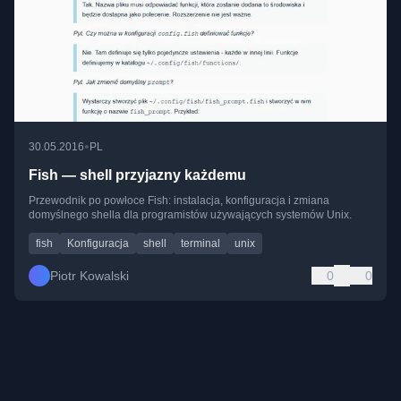
•
30.05.2016
PL
Fish — shell przyjazny każdemu
Przewodnik po powłoce Fish: instalacja, konfiguracja i zmiana
domyślnego shella dla programistów używających systemów Unix.
fish
Konfiguracja
shell
terminal
unix
Piotr Kowalski
0
0