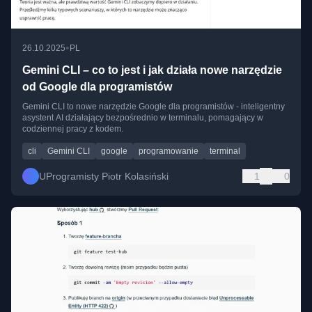
•
26.10.2025
PL
Gemini CLI – co to jest i jak działa nowe narzędzie
od Google dla programistów
Gemini CLI to nowe narzędzie Google dla programistów - inteligentny
asystent AI działający bezpośrednio w terminalu, pomagający w
codziennej pracy z kodem.
cli
Gemini CLI
google
programowanie
terminal
UProgramisty Piotr Kolasiński
1
0