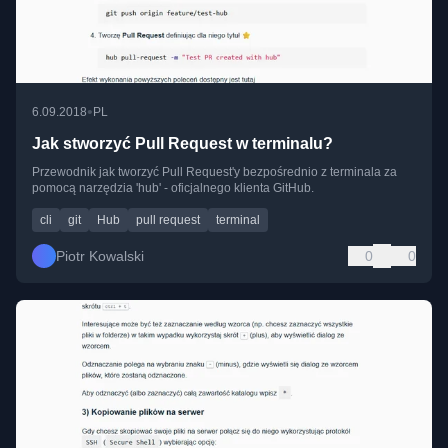
•
6.09.2018
PL
Jak stworzyć Pull Request w terminalu?
Przewodnik jak tworzyć Pull Request'y bezpośrednio z terminala za
pomocą narzędzia 'hub' - oficjalnego klienta GitHub.
cli
git
Hub
pull request
terminal
Piotr Kowalski
0
0