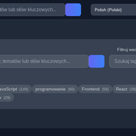
Filtruj we
avaScript
programowanie
Frontend
React
(149)
(60)
(59)
(38
we
(29)