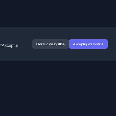
Odrzuć wszystkie
Akceptuj wszystkie
 "Akceptuj
Rozszerzenia
Informacje
Chrome
O nas
Edge
Kontakt
(wkrótce)