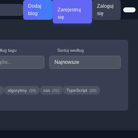
Dodaj
Zaloguj
Zarejestruj
blog
się
się
dług tagu
Sortuj według
algorytmy
css
TypeScript
)
(34)
(31)
(30)