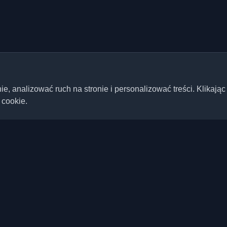
 analizować ruch na stronie i personalizować treści. Klikając
 cookie.
Szybkie linki
Artykuły
ste blogi deweloperskie i
ta. Bądź na bieżąco z
Blogi