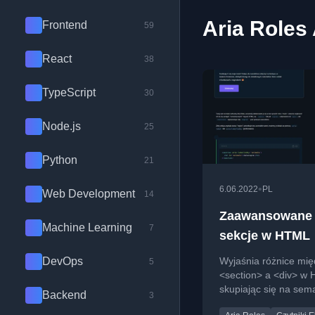
Aria Roles
Frontend
59
React
38
TypeScript
30
Node.js
25
Python
21
•
6.06.2022
PL
Web Development
14
Zaawansowane
Machine Learning
7
sekcje w HTML
DevOps
Wyjaśnia różnice mię
5
<section> a <div> w
skupiając się na sema
Backend
3
dostępności dla techn