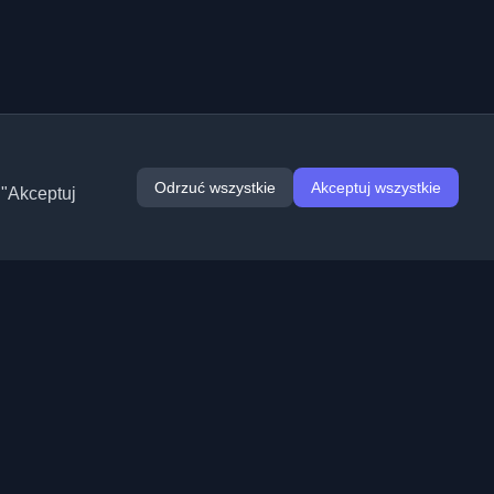
Odrzuć wszystkie
Akceptuj wszystkie
 "Akceptuj
Rozszerzenia
Informacje
Chrome
O nas
Edge
Kontakt
(wkrótce)