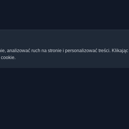
 analizować ruch na stronie i personalizować treści. Klikając
 cookie.
Szybkie linki
Artykuły
ste blogi deweloperskie i
ta. Bądź na bieżąco z
Blogi