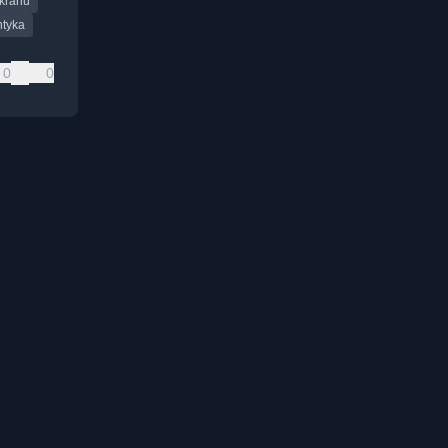
Ekranu
tyka
0
0