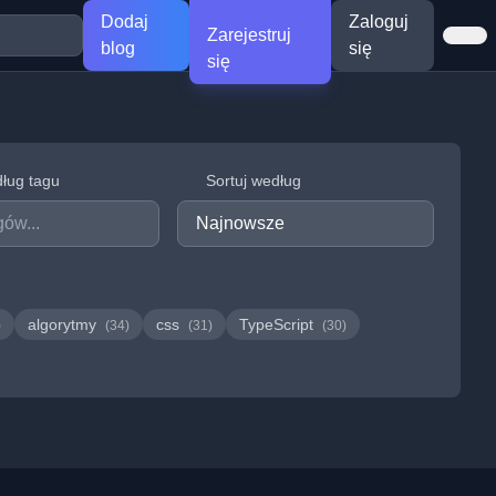
Dodaj
Zaloguj
Zarejestruj
blog
się
się
dług tagu
Sortuj według
algorytmy
css
TypeScript
)
(34)
(31)
(30)