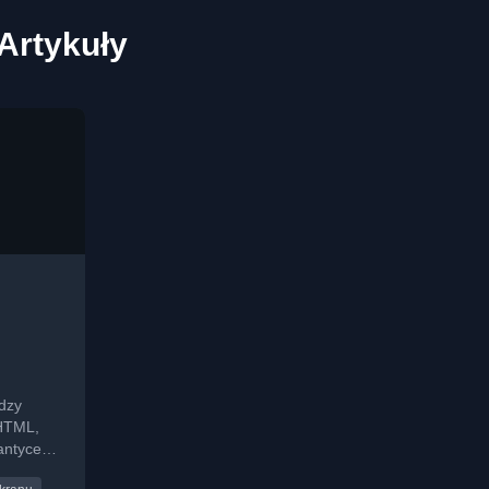
 Artykuły
dzy
 HTML,
ntyce i
ologii