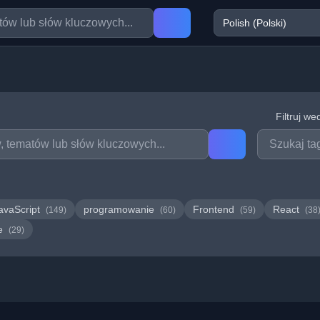
Filtruj we
avaScript
programowanie
Frontend
React
(149)
(60)
(59)
(38
we
(29)