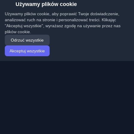
Używamy plików cookie
Używamy plików cookie, aby poprawić Twoje doświadczenie,
analizować ruch na stronie i personalizować treści. Klikając
"Akceptuj wszystkie", wyrażasz zgodę na używanie przez nas
plików cookie.
Odrzuć wszystkie
Akceptuj wszystkie
Strona główna
Artykuły
Polish (Polski)
Logowanie
Odkryj najlepsze osobiste blogi deweloperskie i artykuły
z całego świata. Bądź na bieżąco z najnowszymi
trendami, tutorialami i spostrzeżeniami ze społeczności