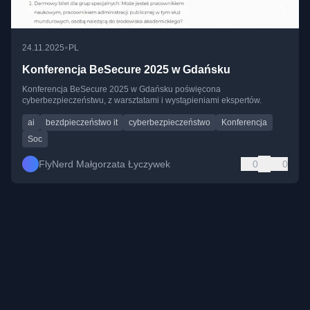
•
24.11.2025
PL
Konferencja BeSecure 2025 w Gdańsku
Konferencja BeSecure 2025 w Gdańsku poświęcona
cyberbezpieczeństwu, z warsztatami i wystąpieniami ekspertów.
ai
bezdpieczeństwo it
cyberbezpieczeństwo
Konferencja
Soc
FlyNerd Małgorzata Łyczywek
0
0