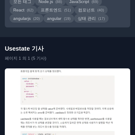
모든 태그
Node.js
JavaScript
(88)
(69)
React
프론트엔드
컴포넌트
(62)
(51)
(40)
angularjs
angular
상태 관리
(20)
(19)
(17)
Usestate 기사
페이지 1 의 1 (5 기사)