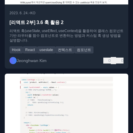
•
2023. 6. 24.
KO
[리액트 2부] 3.6 훅 활용 2
리액트 훅(useState, useEffect, useContext)을 활용하여 클래스 컴포넌트
기반 라우터를 함수 컴포넌트로 변환하는 방법과 커스텀 훅 생성 방법을
설명합니다.
Hook
React
usestate
컨텍스트
컴포넌트
Jeonghwan Kim
0
0