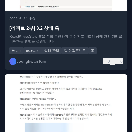
•
2023. 6. 24.
KO
[리액트 2부] 3.2 상태 훅
React의 useState 훅을 직접 구현하며 함수 컴포넌트의 상태 관리 원리를
이해하는 방법을 설명합니다.
React
usestate
상태 관리
함수 컴포넌트
훅
Jeonghwan Kim
0
0