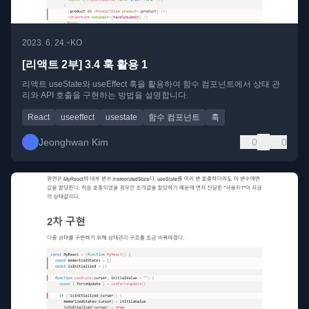
•
2023. 6. 24.
KO
[리액트 2부] 3.4 훅 활용 1
리액트 useState와 useEffect 훅을 활용하여 함수 컴포넌트에서 상태 관
리와 API 호출을 구현하는 방법을 설명합니다.
React
useeffect
usestate
함수 컴포넌트
훅
Jeonghwan Kim
0
0