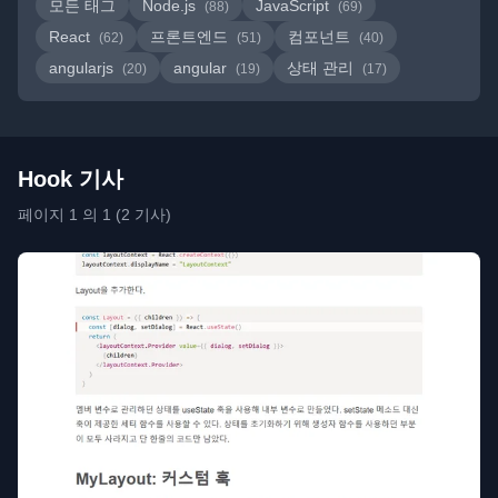
모든 태그
Node.js
JavaScript
(88)
(69)
React
프론트엔드
컴포넌트
(62)
(51)
(40)
angularjs
angular
상태 관리
(20)
(19)
(17)
Hook 기사
페이지 1 의 1 (2 기사)