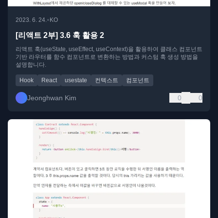
•
2023. 6. 24.
KO
[리액트 2부] 3.6 훅 활용 2
리액트 훅(useState, useEffect, useContext)을 활용하여 클래스 컴포넌트
기반 라우터를 함수 컴포넌트로 변환하는 방법과 커스텀 훅 생성 방법을
설명합니다.
Hook
React
usestate
컨텍스트
컴포넌트
Jeonghwan Kim
0
0