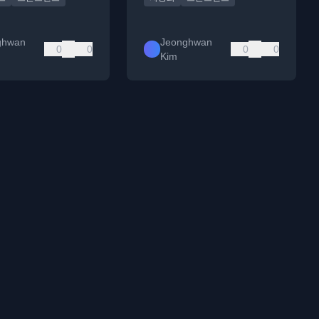
ghwan
Jeonghwan
0
0
0
0
Kim