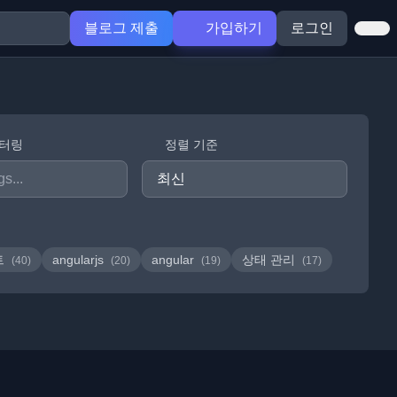
블로그 제출
가입하기
로그인
필터링
정렬 기준
트
angularjs
angular
상태 관리
(40)
(20)
(19)
(17)