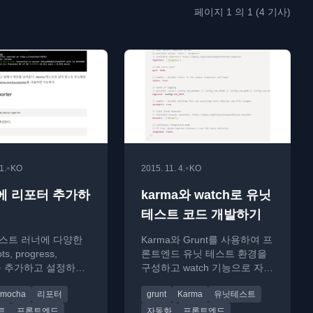
페이지 1 의 1 (4 기사)
•
•
1.
KO
2015. 11. 4.
KO
a에 리포터 추가하
karma와 watch로 유닛
테스트 코드 개발하기
 테스트 러너에 다양한
Karma와 Grunt를 사용하여 프
, progress,
론트엔드 유닛 테스트 환경을
)를 추가하고 설정하는
구성하고 watch 기능으로 자동
명합니다.
화하는 방법을 설명합니다.
mocha
리포터
grunt
Karma
유닛테스트
트
프론트엔드
자동화
프론트엔드