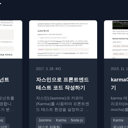
사
•
2017. 3. 28.
KO
2015. 11. 1
포넌트
자스민으로 프론트엔드
karm
테스트 코드 작성하기
기
컴포넌트를
자스민(Jasmine)과 카르마
karma
설명합니
(Karma)를 사용하여 프론트엔
리포터(dots
트가 분리
드 테스트 환경을 설정하고 기
mocha
과
본 테스트 코드를 작성하는 방
방법을 설
ej
Jasmine
Karma
Node.js
Karma
스트 접근
법을 소개합니다.
포넌트
테스트 자동화
유닛테스