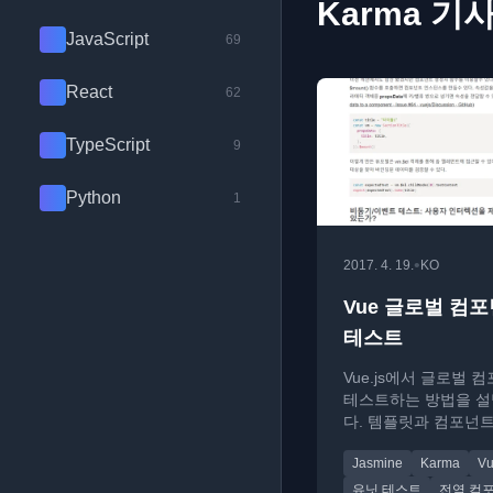
Karma 기
JavaScript
69
React
62
TypeScript
9
Python
1
•
2017. 4. 19.
KO
Vue 글로벌 컴
테스트
Vue.js에서 글로벌 
테스트하는 방법을 
다. 템플릿과 컴포넌
된 환경에서 Jasmine
Jasmine
Karma
Vu
Karma를 사용한 테
법을 다룹니다.
유닛 테스트
전역 컴