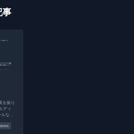
記事
環境を振り
エディ
ールなど
解説して
ndows