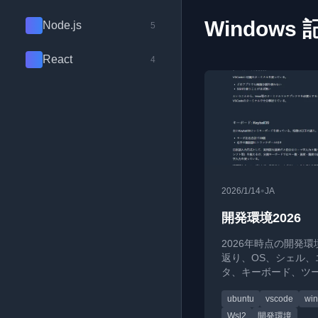
Windows 
Node.js
5
React
4
•
2026/1/14
JA
開発環境2026
2026年時点の開発
返り、OS、シェル、
タ、キーボード、ツ
の選択とその理由を
ubuntu
vscode
wi
います。
Wsl2
開発環境