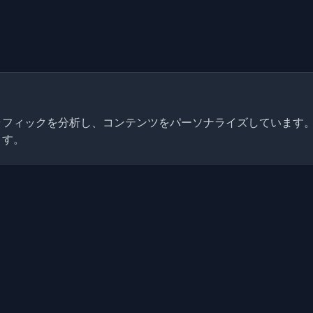
トラフィックを分析し、コンテンツをパーソナライズしています
ます。
クイックリンク
記事
発者ブログと記事を発見してく
ニティの最新トレンド、チュー
ブログ