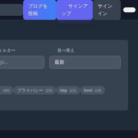
ブログを
サインア
サイン
投稿
ップ
イン
ィルター
並べ替え
ド
プライバシー
http
html
(40)
(25)
(21)
(19)