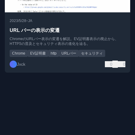
•
2023/5/28
JA
URL バーの表示の変遷
ChromeのURLバー表示の変遷を解説。EV証明書表示の廃止から、
HTTPSの普及とセキュリティ表示の進化を辿る。
Chrome
EV証明書
http
URLバー
セキュリティ
Jxck
0
0