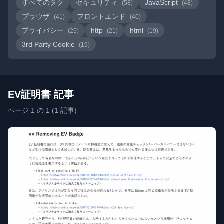
すべてのタグ
セキュリティ
JavaScript
(58)
(48)
ブラウザ
フロントエンド
(41)
(40)
プライバシー
http
html
(25)
(21)
(19)
3rd Party Cookie
(19)
EV証明書 記事
ページ 1 の 1 (1 記事)