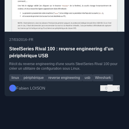
•
27/03/2016
FR
SteelSeries Rival 100 : reverse engineering d'un
périphérique USB
Récit du reverse engineering d'une souris SteelSeries Rival 100 pour
créer un utilitaire de configuration sous Linux.
linux
périphérique
reverse engineering
usb
Wireshark
Fabien LOISON
0
0