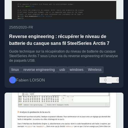
•
25/05/2020
FR
Reverse engineering : récupérer le niveau de
batterie du casque sans fil SteelSeries Arctis 7
Guide technique sur la récupération du niveau de batterie du casque
SteelSeries Arctis 7 sous Linux via du reverse engineering et l'analyse
de paquets USB.
linux
reverse engineering
usb
windows
Wireless
Fabien LOISON
0
0