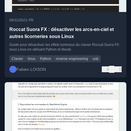
•
08/11/2021
FR
Roccat Suora FX : désactiver les arcs-en-ciel et
autres licorneries sous Linux
Guide pour désactiver les effets lumineux du clavier Roccat Suora FX
sous Linux en utilisant Python et libusb.
Clavier
linux
Python
reverse engineering
usb
Fabien LOISON
0
0