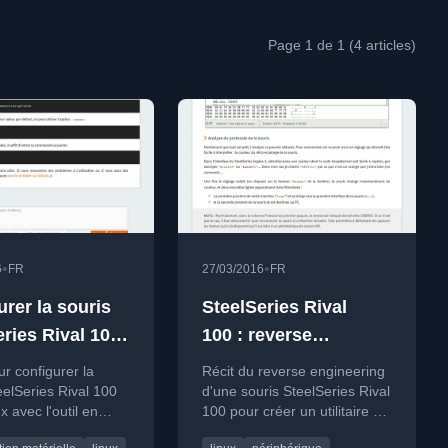
Page 1 de 1 (4 articles)
•
•
6
FR
27/03/2016
FR
rer la souris
SteelSeries Rival
ries Rival 100
100 : reverse
inux
engineering d'un
r configurer la
Récit du reverse engineering
périphérique USB
eelSeries Rival 100
d'une souris SteelSeries Rival
x avec l'outil en
100 pour créer un utilitaire de
commande rivalcfg.
configuration sous Linux.