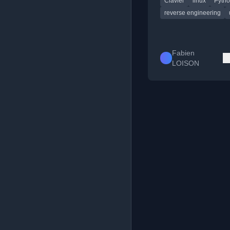
Clavier
linux
Pyth
reverse engineering
Fabien
LOISON