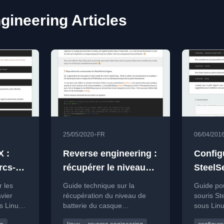
gineering Articles
•
25/05/2020
FR
06/04/201
X :
Reverse engineering :
Configu
rcs-
récupérer le niveau
SteelSe
s
de batterie du casque
sous L
r les
Guide technique sur la
Guide pou
s
sans fil SteelSeries
avier
récupération du niveau de
souris St
s Linux
batterie du casque
sous Linu
Arctis 7
libusb.
SteelSeries Arctis 7 sous
ligne de 