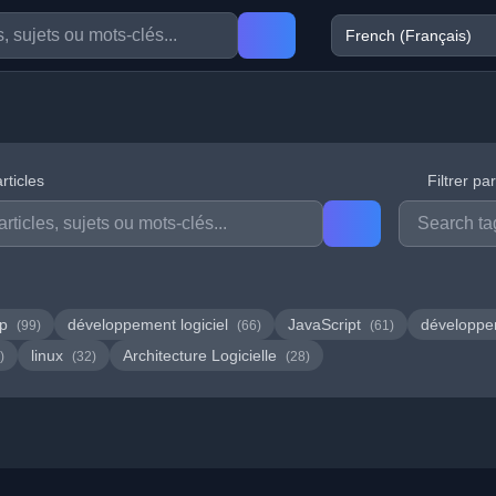
rticles
Filtrer pa
hp
développement logiciel
JavaScript
développ
(99)
(66)
(61)
linux
Architecture Logicielle
)
(32)
(28)