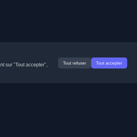
Tout refuser
Tout accepter
nt sur "Tout accepter",
Extensions
Informations
Chrome
À propos de nous