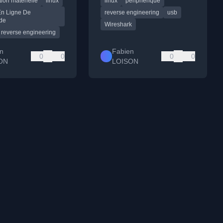
tion matérielle
linux
linux
périphérique
En Ligne De
reverse engineering
usb
de
Wireshark
reverse engineering
n
Fabien
0
0
0
0
ON
LOISON