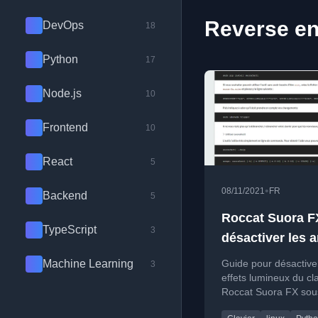
Reverse en
DevOps
18
Python
17
Node.js
10
Frontend
10
React
5
•
08/11/2021
FR
Backend
5
Roccat Suora F
TypeScript
3
désactiver les a
en-ciel et autre
Machine Learning
Guide pour désactive
3
licorneries sou
effets lumineux du cl
Roccat Suora FX sou
Linux
en utilisant Python et 