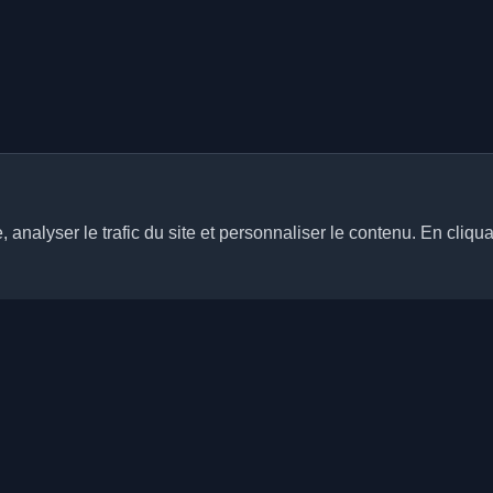
analyser le trafic du site et personnaliser le contenu. En cliqua
Liens rapides
Articles
rs blogs personnels de