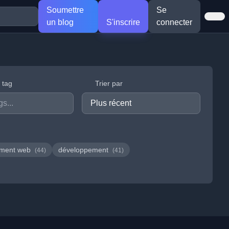
Soumettre
Se
un blog
S'inscrire
connecter
r tag
Trier par
ement web
développement
(44)
(41)