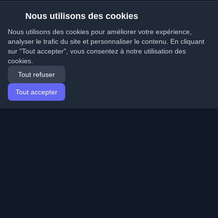
Nous utilisons des cookies
Nous utilisons des cookies pour améliorer votre expérience,
analyser le trafic du site et personnaliser le contenu. En cliquant
sur "Tout accepter", vous consentez à notre utilisation des
cookies.
Tout refuser
Tout accepter
Accueil
Articles
French (Français)
Connexion
Découvrez les meilleurs blogs personnels de
développeurs et articles du monde entier. Restez à jour
avec les dernières tendances, tutoriels et insights de la