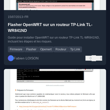
•
15/07/2013
FR
Flasher OpenWRT sur un routeur TP-Link TL-
WR841ND
Guide pour installer OpenWRT sur un routeur TP-Link TL-WR841ND,
incluant les étapes et les risques.
Firmware
Flasher
Openwrt
Routeur
Tp Link
Fabien LOISON
0
0