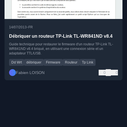
•
14/07/2013
FR
Débriquer un routeur TP-Link TL-WR841ND v8.4
Guide technique pour restaurer le firmware d'un routeur TP-Link TL-
WR841ND v8.4 briqué, en utilisant une connexion série et un
adaptateur TTL/USB.
Dd Wrt
débriquer
Firmware
Routeur
Tp Link
Fabien LOISON
0
0