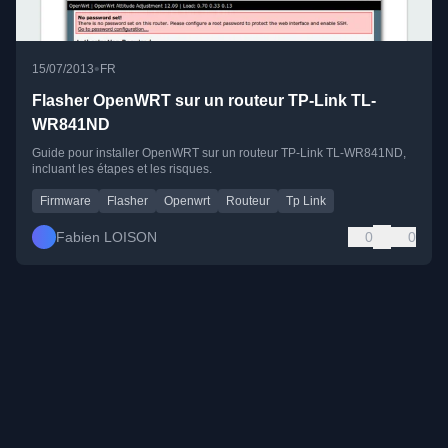
•
15/07/2013
FR
Flasher OpenWRT sur un routeur TP-Link TL-
WR841ND
Guide pour installer OpenWRT sur un routeur TP-Link TL-WR841ND,
incluant les étapes et les risques.
Firmware
Flasher
Openwrt
Routeur
Tp Link
Fabien LOISON
0
0