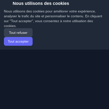
Nous utilisons des cookies
Nous utilisons des cookies pour améliorer votre expérience,
analyser le trafic du site et personnaliser le contenu. En cliquant
sur "Tout accepter", vous consentez à notre utilisation des
cookies.
Tout refuser
Tout accepter
Accueil
Articles
French (Français)
Connexion
Découvrez les meilleurs blogs personnels de
développeurs et articles du monde entier. Restez à jour
avec les dernières tendances, tutoriels et insights de la