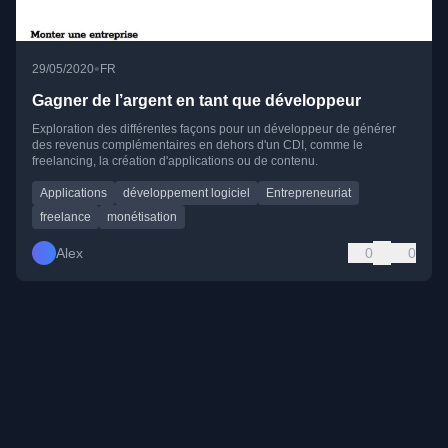
•
29/05/2020
FR
Gagner de l’argent en tant que développeur
Exploration des différentes façons pour un développeur de générer
des revenus complémentaires en dehors d'un CDI, comme le
freelancing, la création d'applications ou de contenu.
Applications
développement logiciel
Entrepreneuriat
freelance
monétisation
Alex
0
0