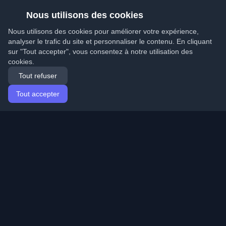
Nous utilisons des cookies
Nous utilisons des cookies pour améliorer votre expérience,
analyser le trafic du site et personnaliser le contenu. En cliquant
sur "Tout accepter", vous consentez à notre utilisation des
cookies.
Tout refuser
Tout accepter
Accueil
Articles
French (Français)
Connexion
Découvrez les meilleurs blogs personnels de
développeurs et articles du monde entier. Restez à jour
avec les dernières tendances, tutoriels et insights de la