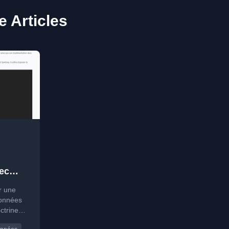
e Articles
ec
r une
données
ctrine
s