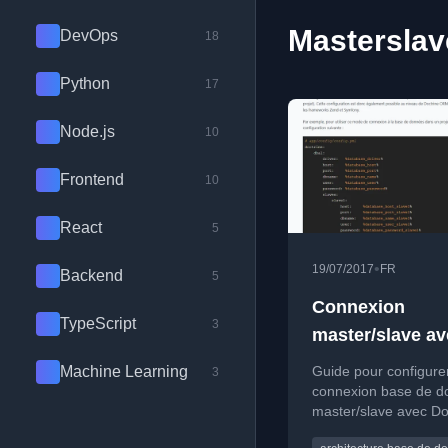
Masterslav
DevOps
18
Python
17
Node.js
10
Frontend
10
React
5
•
19/07/2017
FR
Backend
5
Connexion
TypeScript
3
master/slave av
Doctrine
Machine Learning
Guide pour configure
3
connexion base de 
master/slave avec Do
en PHP, optimisant le