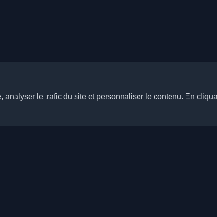
analyser le trafic du site et personnaliser le contenu. En cliqua
Liens rapides
Articles
rs blogs personnels de