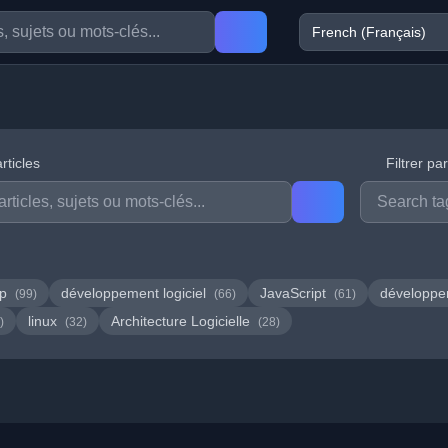
rticles
Filtrer pa
hp
développement logiciel
JavaScript
développ
(99)
(66)
(61)
linux
Architecture Logicielle
)
(32)
(28)