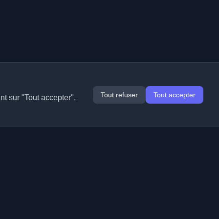
Tout refuser
Tout accepter
nt sur "Tout accepter",
Extensions
Informations
Chrome
À propos de nous