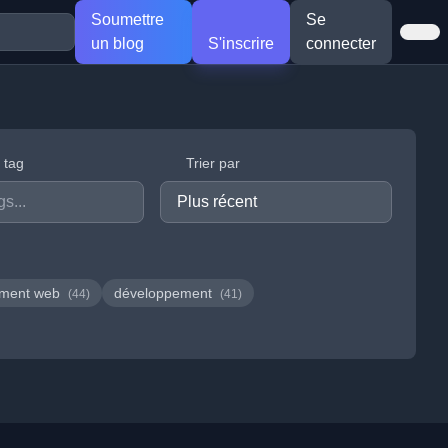
Soumettre
Se
un blog
S'inscrire
connecter
r tag
Trier par
ement web
développement
(44)
(41)