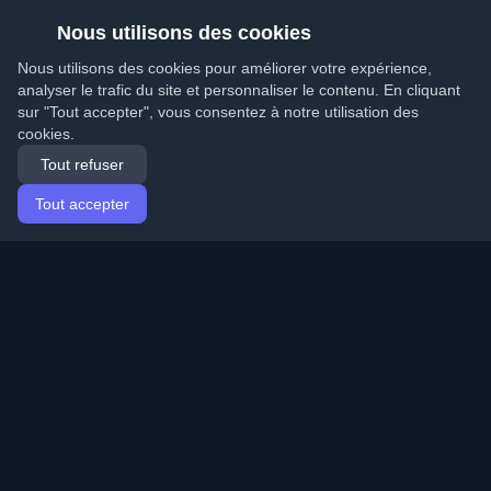
Nous utilisons des cookies
Nous utilisons des cookies pour améliorer votre expérience,
analyser le trafic du site et personnaliser le contenu. En cliquant
sur "Tout accepter", vous consentez à notre utilisation des
cookies.
Tout refuser
Tout accepter
Accueil
Articles
French (Français)
Connexion
Découvrez les meilleurs blogs personnels de
développeurs et articles du monde entier. Restez à jour
avec les dernières tendances, tutoriels et insights de la