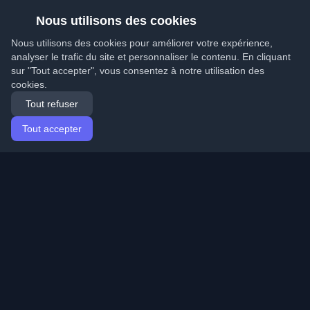
Nous utilisons des cookies
Nous utilisons des cookies pour améliorer votre expérience,
analyser le trafic du site et personnaliser le contenu. En cliquant
sur "Tout accepter", vous consentez à notre utilisation des
cookies.
Tout refuser
Tout accepter
Accueil
Articles
French (Français)
Connexion
Découvrez les meilleurs blogs personnels de
développeurs et articles du monde entier. Restez à jour
avec les dernières tendances, tutoriels et insights de la