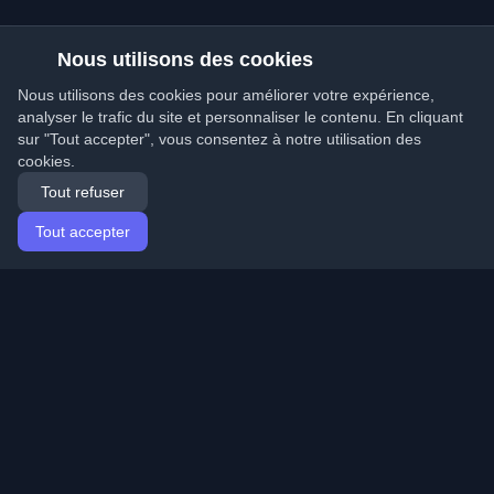
Nous utilisons des cookies
Nous utilisons des cookies pour améliorer votre expérience,
analyser le trafic du site et personnaliser le contenu. En cliquant
sur "Tout accepter", vous consentez à notre utilisation des
cookies.
Tout refuser
Tout accepter
Accueil
Articles
French (Français)
Connexion
Découvrez les meilleurs blogs personnels de
développeurs et articles du monde entier. Restez à jour