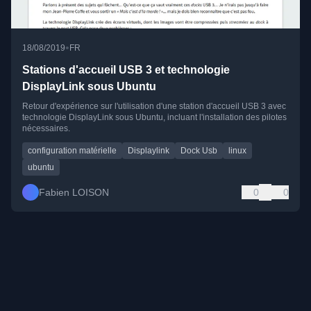
•
18/08/2019
FR
Stations d'accueil USB 3 et technologie
DisplayLink sous Ubuntu
Retour d'expérience sur l'utilisation d'une station d'accueil USB 3 avec
technologie DisplayLink sous Ubuntu, incluant l'installation des pilotes
nécessaires.
configuration matérielle
Displaylink
Dock Usb
linux
ubuntu
Fabien LOISON
0
0