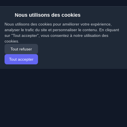
Nous utilisons des cookies
Nous utilisons des cookies pour améliorer votre expérience,
analyser le trafic du site et personnaliser le contenu. En cliquant
sur "Tout accepter", vous consentez à notre utilisation des
cookies.
Tout refuser
Tout accepter
Accueil
Articles
French (Français)
Connexion
Découvrez les meilleurs blogs personnels de
développeurs et articles du monde entier. Restez à jour