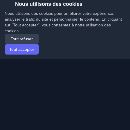
Nous utilisons des cookies
Nous utilisons des cookies pour améliorer votre expérience,
analyser le trafic du site et personnaliser le contenu. En cliquant
sur "Tout accepter", vous consentez à notre utilisation des
cookies.
Tout refuser
Tout accepter
Accueil
Articles
French (Français)
Connexion
Découvrez les meilleurs blogs personnels de
développeurs et articles du monde entier. Restez à jour
avec les dernières tendances, tutoriels et insights de la