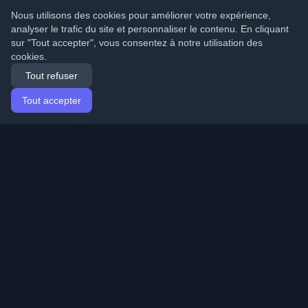
Nous utilisons des cookies pour améliorer votre expérience,
analyser le trafic du site et personnaliser le contenu. En cliquant
sur "Tout accepter", vous consentez à notre utilisation des
cookies.
Tout refuser
Tout accepter
Accueil
Articles
French (Français)
Connexion
Découvrez les meilleurs blogs personnels de
développeurs et articles du monde entier. Restez à jour
avec les dernières tendances, tutoriels et insights de la
communauté de développeurs.