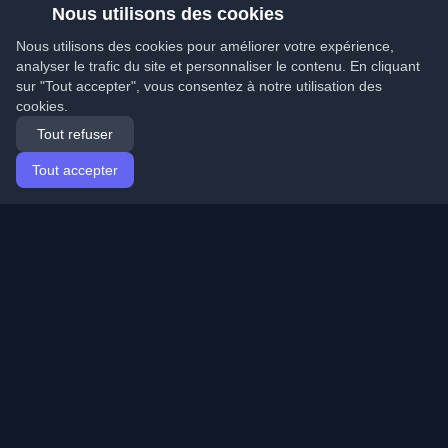
Nous utilisons des cookies
Nous utilisons des cookies pour améliorer votre expérience,
analyser le trafic du site et personnaliser le contenu. En cliquant
sur "Tout accepter", vous consentez à notre utilisation des
cookies.
Tout refuser
Tout accepter
Accueil
Articles
French (Français)
Connexion
Découvrez les meilleurs blogs personnels de
développeurs et articles du monde entier. Restez à jour
avec les dernières tendances, tutoriels et insights de la