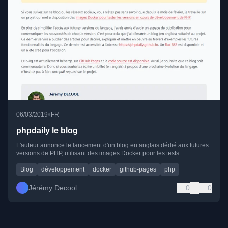
•
06/03/2019
FR
phpdaily le blog
L'auteur annonce le lancement d'un blog en anglais dédié aux futures
versions de PHP, utilisant des images Docker pour les tests.
Blog
développement
docker
github-pages
php
Jérémy Decool
0
0