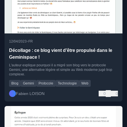
•
12/04/2023
FR
Décollage : ce blog vient d'être propulsé dans le
Geminispace !
L'auteur explique pourquoi il a migré son blog vers le protocole
Gemini, une alternative légère et simple au Web moderne jugé trop
complexe.
Blog
Gemini
Protocole
Technologie
Web
Fabien LOISON
0
0