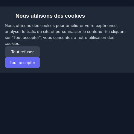
Nous utilisons des cookies
Nous utilisons des cookies pour améliorer votre expérience,
analyser le trafic du site et personnaliser le contenu. En cliquant
sur "Tout accepter", vous consentez à notre utilisation des
cookies.
Tout refuser
Tout accepter
Accueil
Articles
French (Français)
Connexion
Découvrez les meilleurs blogs personnels de
développeurs et articles du monde entier. Restez à jour