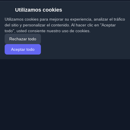
Utilizamos cookies
Utilizamos cookies para mejorar su experiencia, analizar el tráfico
del sitio y personalizar el contenido. Al hacer clic en "Aceptar
todo", usted consiente nuestro uso de cookies.
Rechazar todo
Aceptar todo
Inicio
Artículos
Spanish (Español)
Iniciar sesión
Descubre los mejores blogs personales de
desarrolladores y artículos de todo el mundo. Mantente
actualizado con las últimas tendencias, tutoriales e