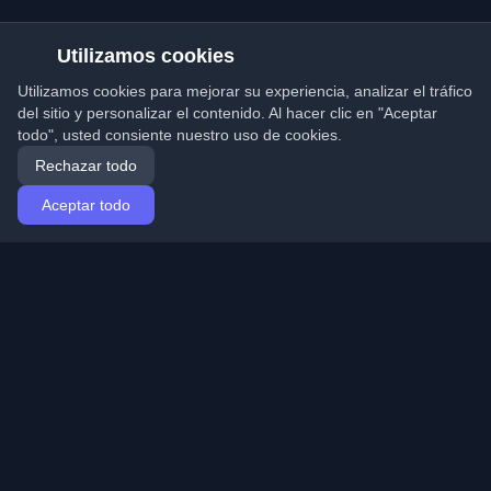
Utilizamos cookies
Utilizamos cookies para mejorar su experiencia, analizar el tráfico
del sitio y personalizar el contenido. Al hacer clic en "Aceptar
todo", usted consiente nuestro uso de cookies.
Rechazar todo
Aceptar todo
Inicio
Artículos
Spanish (Español)
Iniciar sesión
Descubre los mejores blogs personales de
desarrolladores y artículos de todo el mundo. Mantente
actualizado con las últimas tendencias, tutoriales e