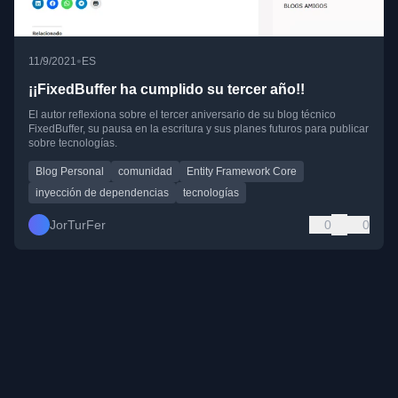
•
11/9/2021
ES
¡¡FixedBuffer ha cumplido su tercer año!!
El autor reflexiona sobre el tercer aniversario de su blog técnico
FixedBuffer, su pausa en la escritura y sus planes futuros para publicar
sobre tecnologías.
Blog Personal
comunidad
Entity Framework Core
inyección de dependencias
tecnologías
JorTurFer
0
0