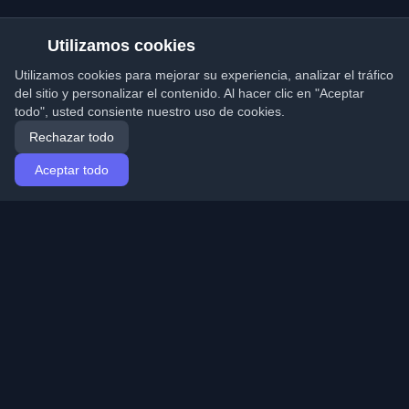
Utilizamos cookies
Utilizamos cookies para mejorar su experiencia, analizar el tráfico
del sitio y personalizar el contenido. Al hacer clic en "Aceptar
todo", usted consiente nuestro uso de cookies.
Rechazar todo
Aceptar todo
Inicio
Artículos
Spanish (Español)
Iniciar sesión
Descubre los mejores blogs personales de
desarrolladores y artículos de todo el mundo. Mantente
actualizado con las últimas tendencias, tutoriales e