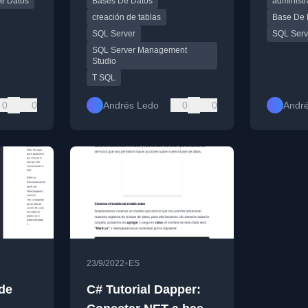
e Datos
Bases De Datos
administr
nsultas y
constraints y mejores
prácticos
prácticas.
creación de tablas
Base De 
SQL Server
SQL Serv
SQL Server Management
Studio
T SQL
0
0
Andrés Ledo
0
0
Andr
•
23/9/2022
ES
de
C# Tutorial Dapper: