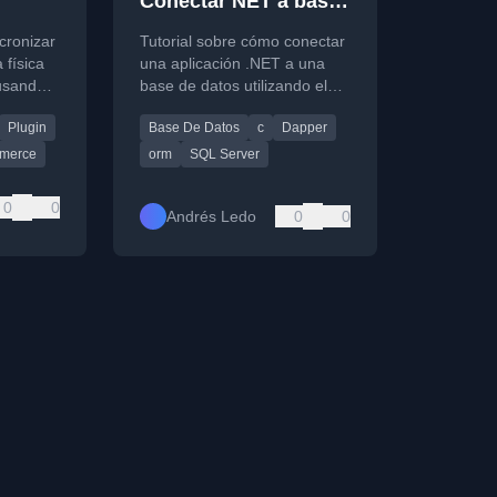
Conectar NET a base
de datos
cronizar
Tutorial sobre cómo conectar
 física
una aplicación .NET a una
usando
base de datos utilizando el
y un
ORM ligero Dapper,
Plugin
Base De Datos
c
Dapper
incluyendo la creación de un
proyecto y operaciones
merce
orm
SQL Server
CRUD.
0
0
Andrés Ledo
0
0