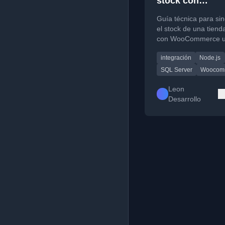
stock con
WooCommerce
Guía técnica para sin
el stock de una tienda
con WooCommerce 
Node.js, SQL Server 
integración
Node.js
plugin personalizado.
SQL Server
Woocom
Leon
Desarrollo