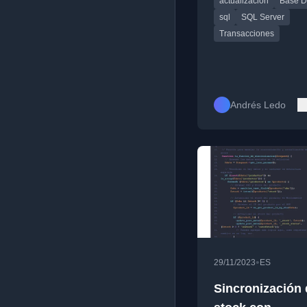
actualización
Base D
transacciones, subco
buenas prácticas.
sql
SQL Server
Transacciones
Andrés Ledo
•
29/11/2023
ES
Sincronización 