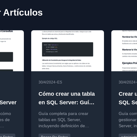
 Artículos
•
30/4/2024
ES
30/4/2024
Cómo crear una tabla
Crear 
Server
en SQL Server: Guía
SQL Se
completa y ejemplos
Compl
e cómo
Guía completa para crear
Guía com
prácticos
nes de
tablas en SQL Server,
gestionar
incluyendo definición de
Server, i
columnas, claves primarias,
mejores p