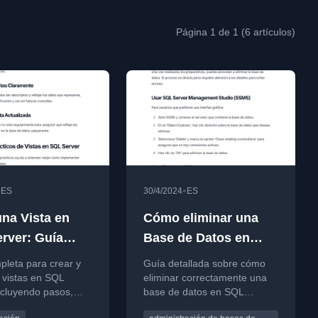
Página 1 de 1 (6 artículos)
•
•
ES
30/4/2024
ES
una Vista en
Cómo eliminar una
rver: Guía
Base de Datos en
eta
SQL Server
pleta para crear y
Guía detallada sobre cómo
 vistas en SQL
eliminar correctamente una
ncluyendo pasos,
base de datos en SQL
rácticas y ejemplos
Server, incluyendo