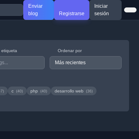
Enviar
Iniciar
blog
Registrarse
sesión
r etiqueta
Ordenar por
c
php
desarrollo web
47)
(40)
(40)
(36)