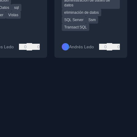
ación
administración de bases de
.
preparativos y métodos.
datos
Datos
sql
eliminación de datos
er
Vistas
SQL Server
Ssm
Transact SQL
és Ledo
0
0
Andrés Ledo
0
0