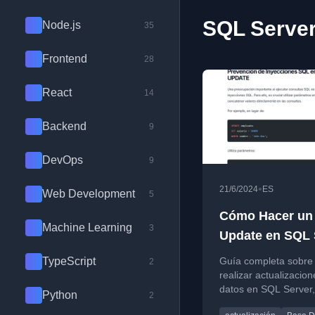
SQL Server
Node.js
35
Frontend
28
React
14
Backend
9
DevOps
9
•
21/6/2024
ES
Web Development
5
Cómo Hacer un
Machine Learning
3
Update en SQL 
TypeScript
Guía completa sobr
2
realizar actualizacio
datos en SQL Server,
Python
2
cubriendo sintaxis,