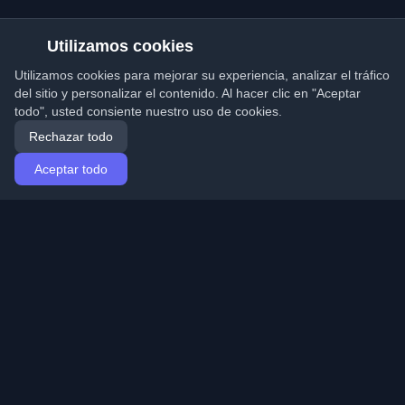
Utilizamos cookies
Utilizamos cookies para mejorar su experiencia, analizar el tráfico
del sitio y personalizar el contenido. Al hacer clic en "Aceptar
todo", usted consiente nuestro uso de cookies.
Rechazar todo
Aceptar todo
Inicio
Artículos
Spanish (Español)
Iniciar sesión
Descubre los mejores blogs personales de
desarrolladores y artículos de todo el mundo. Mantente
actualizado con las últimas tendencias, tutoriales e