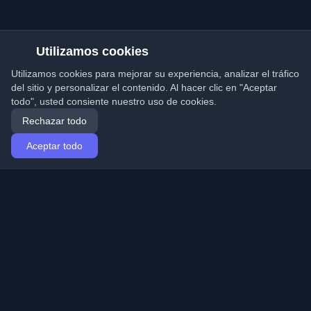
Utilizamos cookies
Utilizamos cookies para mejorar su experiencia, analizar el tráfico
del sitio y personalizar el contenido. Al hacer clic en "Aceptar
todo", usted consiente nuestro uso de cookies.
Rechazar todo
Aceptar todo
Inicio
Artículos
Spanish (Español)
Iniciar sesión
Descubre los mejores blogs personales de
desarrolladores y artículos de todo el mundo. Mantente