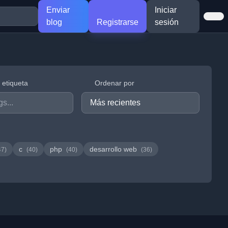
Enviar
Iniciar
blog
Registrarse
sesión
r etiqueta
Ordenar por
c
php
desarrollo web
47)
(40)
(40)
(36)