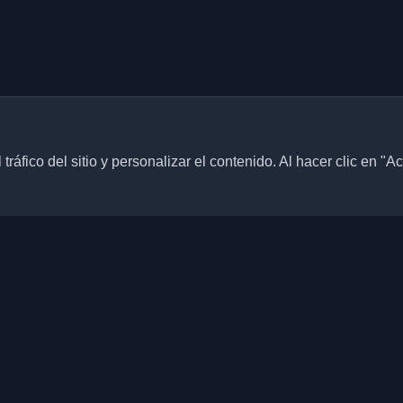
ráfico del sitio y personalizar el contenido. Al hacer clic en "A
Enlaces rápidos
Artículos
blogs personales de
culos de todo el mundo. Mantente
Blogs