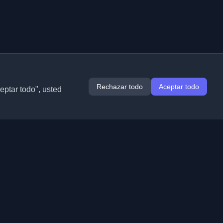
Rechazar todo
Aceptar todo
ceptar todo", usted
Extensiones
Información
Chrome
Acerca de nosotros
Edge
Contacto
(próximamente)