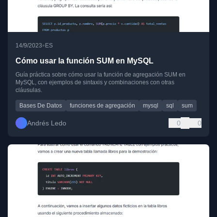
•
14/9/2023
ES
Cómo usar la función SUM en MySQL
Guía práctica sobre cómo usar la función de agregación SUM en
MySQL, con ejemplos de sintaxis y combinaciones con otras
cláusulas.
Bases De Datos
funciones de agregación
mysql
sql
sum
Andrés Ledo
0
0