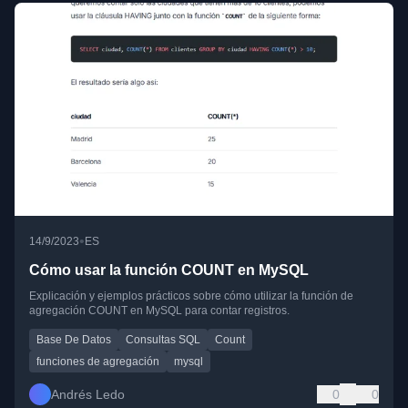
•
14/9/2023
ES
Cómo usar la función COUNT en MySQL
Explicación y ejemplos prácticos sobre cómo utilizar la función de
agregación COUNT en MySQL para contar registros.
Base De Datos
Consultas SQL
Count
funciones de agregación
mysql
Andrés Ledo
0
0