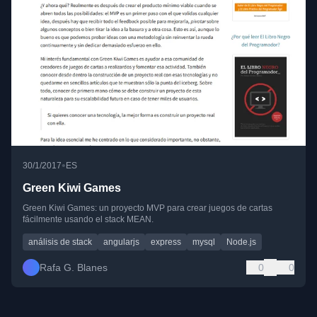
•
30/1/2017
ES
Green Kiwi Games
Green Kiwi Games: un proyecto MVP para crear juegos de cartas
fácilmente usando el stack MEAN.
análisis de stack
angularjs
express
mysql
Node.js
Rafa G. Blanes
0
0