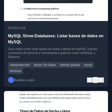
•
3/7/2024
ES
MySQL Show Databases: Listar bases de datos en
MySQL
Guía sobre cómo listar bases de datos y tablas en MySQL usando
comandos de terminal y herramientas gráficas como HeidiSQL y
DBeaver.
administración
Bases De Datos
interfaz gráfica
mysql
terminal
Andrés Ledo
0
0