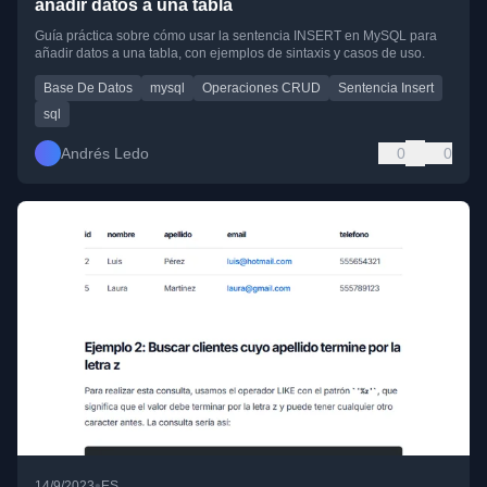
añadir datos a una tabla
Guía práctica sobre cómo usar la sentencia INSERT en MySQL para
añadir datos a una tabla, con ejemplos de sintaxis y casos de uso.
Base De Datos
mysql
Operaciones CRUD
Sentencia Insert
sql
Andrés Ledo
0
0
•
14/9/2023
ES