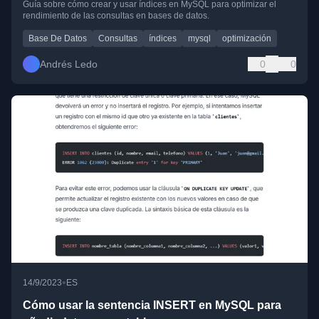
Guía sobre cómo crear y usar índices en MySQL para optimizar el
rendimiento de las consultas en bases de datos.
Base De Datos
Consultas
índices
mysql
optimización
Andrés Ledo
0
0
•
14/9/2023
ES
Cómo usar la sentencia INSERT en MySQL para