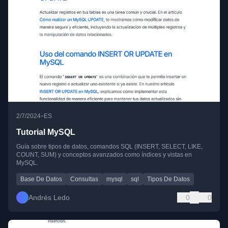
•
2/7/2024
ES
Tutorial MySQL
Guía sobre tipos de datos, comandos SQL (INSERT, SELECT, LIKE,
COUNT, SUM) y conceptos avanzados como índices y vistas en
MySQL.
Base De Datos
Consultas
mysql
sql
Tipos De Datos
Andrés Ledo
0
0