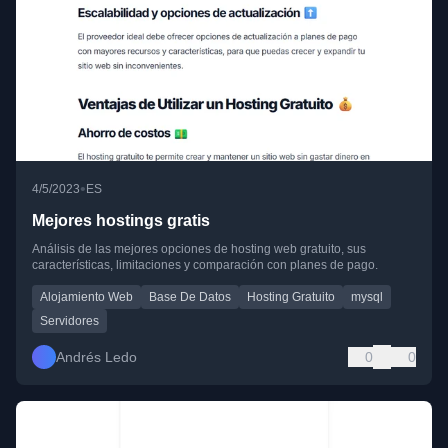
•
4/5/2023
ES
Mejores hostings gratis
Análisis de las mejores opciones de hosting web gratuito, sus
características, limitaciones y comparación con planes de pago.
Alojamiento Web
Base De Datos
Hosting Gratuito
mysql
Servidores
Andrés Ledo
0
0