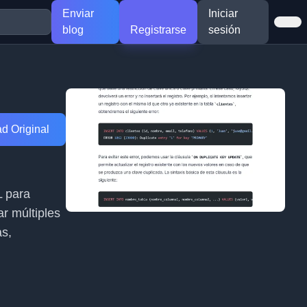
Enviar
Iniciar
blog
Registrarse
sesión
d Original
L para
ar múltiples
as,