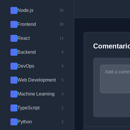
Node.js
35
Frontend
28
React
14
Comentari
Backend
9
DevOps
9
Web Development
5
Machine Learning
3
TypeScript
2
Python
2