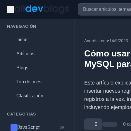
NAVEGACIÓN
Inicio
Andrés Ledo
•
14/9/2023
Cómo usar 
Artículos
MySQL para
Blogs
Top del mes
Este artículo expli
insertar nuevos regi
Clasificación
registros a la vez, 
incluyendo ejemplos
CATEGORÍAS
0
0 c
JavaScript
59