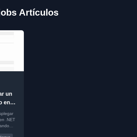
obs Artículos
ar un
o en
 Azure
splegar
en .NET
sando