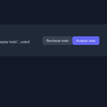
Rechazar todo
Aceptar todo
ceptar todo", usted
Extensiones
Información
Chrome
Acerca de nosotros
Edge
Contacto
(próximamente)