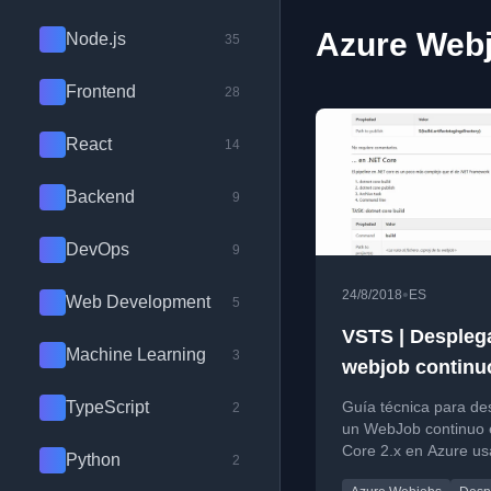
Azure Webj
Node.js
35
Frontend
28
React
14
Backend
9
DevOps
9
•
24/8/2018
ES
Web Development
5
VSTS | Despleg
Machine Learning
3
webjob continu
.NET Core 2.x a
TypeScript
Guía técnica para de
2
un WebJob continuo 
Core 2.x en Azure u
Python
2
VSTS, explicando la