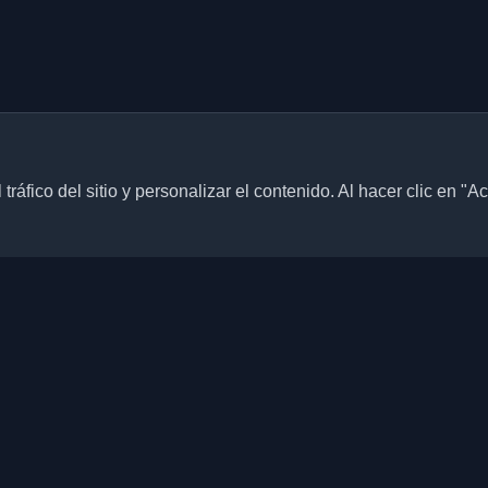
ráfico del sitio y personalizar el contenido. Al hacer clic en "A
Enlaces rápidos
Artículos
blogs personales de
culos de todo el mundo. Mantente
Blogs