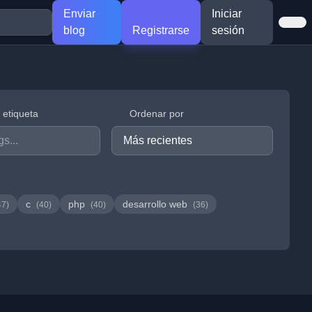
Enviar
Iniciar
blog
Registrarse
sesión
r etiqueta
Ordenar por
c
php
desarrollo web
47)
(40)
(40)
(36)