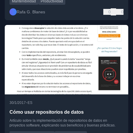
Mantenibilidad
Productividad
Rafa G. Blanes
0
0
•
30/1/2017
ES
Cómo usar repositorios de datos
Artículo sobre la implementación de repositorios de datos en
proyectos software, explicando sus beneficios y buenas prácticas.