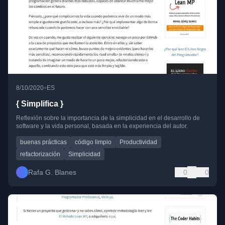
•
8/10/2020
ES
{ Simplifica }
Reflexión sobre la importancia de la simplicidad en el desarrollo de
software y la vida personal, basada en la experiencia del autor.
buenas prácticas
código limpio
Productividad
refactorización
Simplicidad
Rafa G. Blanes
0
0