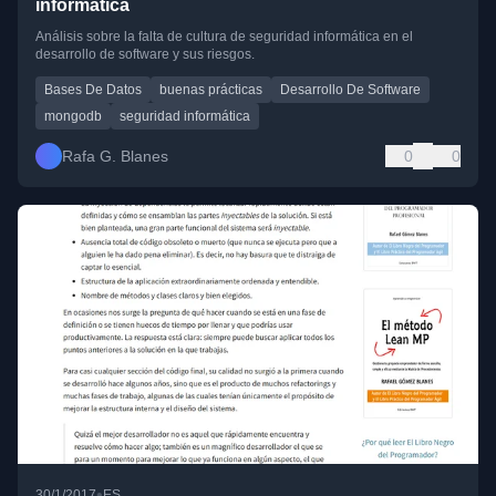
informática
Análisis sobre la falta de cultura de seguridad informática en el
desarrollo de software y sus riesgos.
Bases De Datos
buenas prácticas
Desarrollo De Software
mongodb
seguridad informática
Rafa G. Blanes
0
0
•
30/1/2017
ES