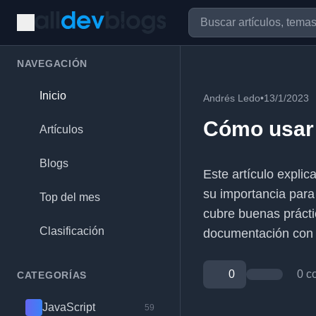
NAVEGACIÓN
Inicio
Andrés Ledo
•
13/1/2023
Cómo usar 
Artículos
Blogs
Este artículo explic
su importancia para
Top del mes
cubre buenas práctic
Clasificación
documentación con 
0
0 c
CATEGORÍAS
JavaScript
59