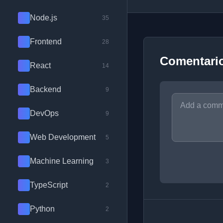
Node.js
35
Frontend
28
Comentari
React
14
Backend
9
DevOps
9
Web Development
5
Machine Learning
3
TypeScript
2
Python
2