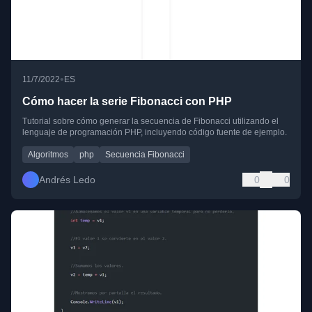
•
11/7/2022
ES
Cómo hacer la serie Fibonacci con PHP
Tutorial sobre cómo generar la secuencia de Fibonacci utilizando el
lenguaje de programación PHP, incluyendo código fuente de ejemplo.
Algoritmos
php
Secuencia Fibonacci
Andrés Ledo
0
0