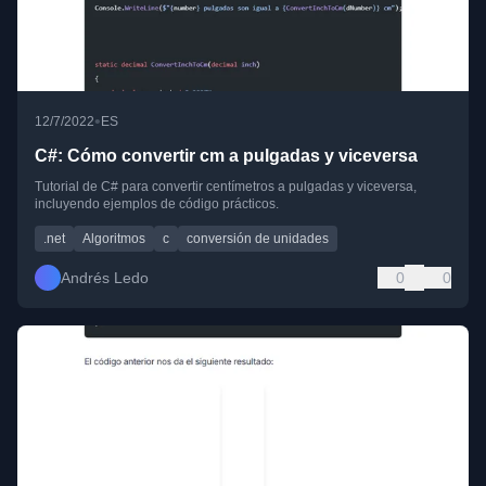
•
12/7/2022
ES
C#: Cómo convertir cm a pulgadas y viceversa
Tutorial de C# para convertir centímetros a pulgadas y viceversa,
incluyendo ejemplos de código prácticos.
.net
Algoritmos
c
conversión de unidades
Andrés Ledo
0
0