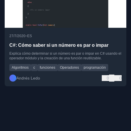
•
27/7/2020
ES
C#: Cómo saber si un número es par o impar
Explica cómo determinar si un número es par o impar en C# usando el
operador módulo y la creación de una función reutilizable.
Algoritmos
c
funciones
Operadores
programación
Andrés Ledo
0
0