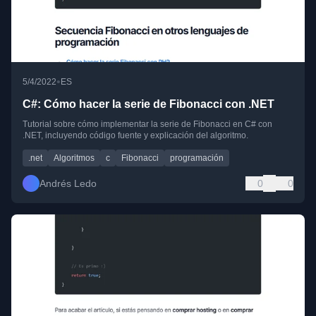
•
5/4/2022
ES
C#: Cómo hacer la serie de Fibonacci con .NET
Tutorial sobre cómo implementar la serie de Fibonacci en C# con
.NET, incluyendo código fuente y explicación del algoritmo.
.net
Algoritmos
c
Fibonacci
programación
Andrés Ledo
0
0