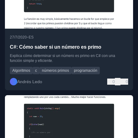
•
27/7/2020
ES
C#: Cómo saber si un número es primo
Explica cómo determinar si un número es primo en C# con una
función simple y eficiente.
Algoritmos
c
números primos
programación
Andrés Ledo
0
0