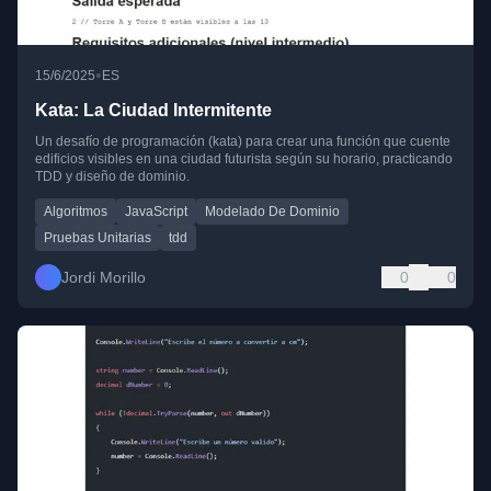
•
15/6/2025
ES
Kata: La Ciudad Intermitente
Un desafío de programación (kata) para crear una función que cuente
edificios visibles en una ciudad futurista según su horario, practicando
TDD y diseño de dominio.
Algoritmos
JavaScript
Modelado De Dominio
Pruebas Unitarias
tdd
Jordi Morillo
0
0