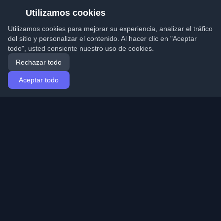
Utilizamos cookies
Utilizamos cookies para mejorar su experiencia, analizar el tráfico
del sitio y personalizar el contenido. Al hacer clic en "Aceptar
todo", usted consiente nuestro uso de cookies.
Rechazar todo
Aceptar todo
Inicio
Artículos
Spanish (Español)
Iniciar sesión
Descubre los mejores blogs personales de
desarrolladores y artículos de todo el mundo. Mantente
actualizado con las últimas tendencias, tutoriales e
ideas de la comunidad de desarrolladores.