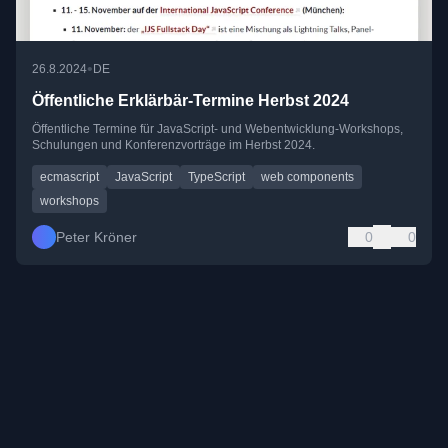
•
26.8.2024
DE
Öffentliche Erklärbär-Termine Herbst 2024
Öffentliche Termine für JavaScript- und Webentwicklung-Workshops,
Schulungen und Konferenzvorträge im Herbst 2024.
ecmascript
JavaScript
TypeScript
web components
workshops
Peter Kröner
0
0