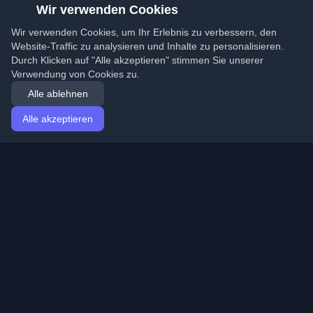
Wir verwenden Cookies
Wir verwenden Cookies, um Ihr Erlebnis zu verbessern, den
Website-Traffic zu analysieren und Inhalte zu personalisieren.
Durch Klicken auf "Alle akzeptieren" stimmen Sie unserer
Verwendung von Cookies zu.
Alle ablehnen
Alle akzeptieren
Startseite
Artikel
German (Deutsch)
Anmeldung
Entdecken Sie die besten persönlichen Entwickler-
Blogs und Artikel aus der ganzen Welt. Bleiben Sie mit
den neuesten Trends, Tutorials und Erkenntnissen aus