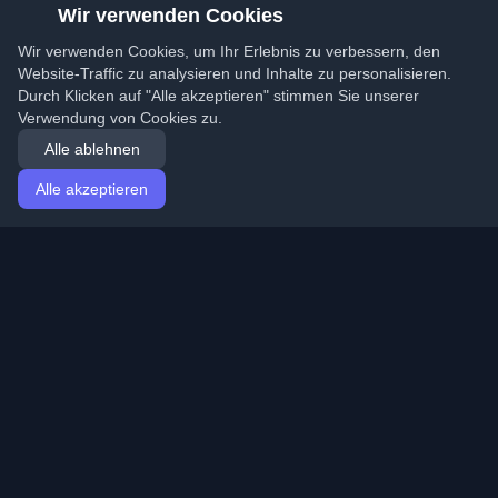
Wir verwenden Cookies
Wir verwenden Cookies, um Ihr Erlebnis zu verbessern, den
Website-Traffic zu analysieren und Inhalte zu personalisieren.
Durch Klicken auf "Alle akzeptieren" stimmen Sie unserer
Verwendung von Cookies zu.
Alle ablehnen
Alle akzeptieren
Startseite
Artikel
German (Deutsch)
Anmeldung
Entdecken Sie die besten persönlichen Entwickler-
Blogs und Artikel aus der ganzen Welt. Bleiben Sie mit
den neuesten Trends, Tutorials und Erkenntnissen aus