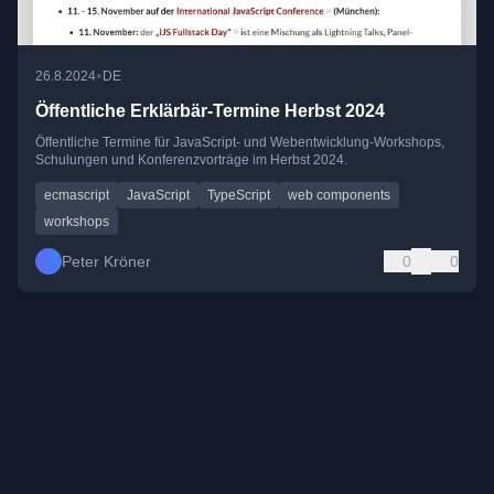
•
26.8.2024
DE
Öffentliche Erklärbär-Termine Herbst 2024
Öffentliche Termine für JavaScript- und Webentwicklung-Workshops,
Schulungen und Konferenzvorträge im Herbst 2024.
ecmascript
JavaScript
TypeScript
web components
workshops
Peter Kröner
0
0