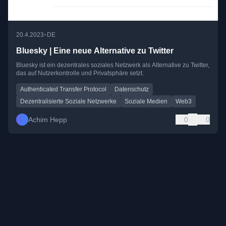
•
20.4.2023
DE
Bluesky | Eine neue Alternative zu Twitter
Bluesky ist ein dezentrales soziales Netzwerk als Alternative zu Twitter,
das auf Nutzerkontrolle und Privatsphäre setzt.
Authenticated Transfer Protocol
Datenschutz
Dezentralisierte Soziale Netzwerke
Soziale Medien
Web3
Achim Hepp
0
0