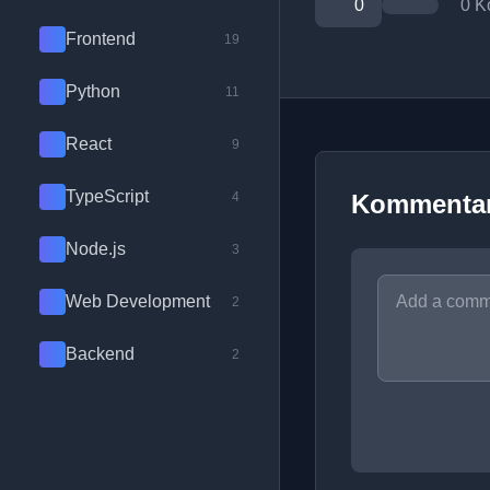
0
0 K
Frontend
19
Python
11
React
9
TypeScript
4
Kommenta
Node.js
3
Web Development
2
Backend
2