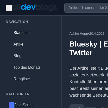
NAVIGATION
Startseite
Achim Hepp
•
20.4.2023
Bluesky | E
Artikel
Twitter
Blogs
Top des Monats
Der Artikel stellt B
soziales Netzwerk. 
Rangliste
Kontrolle über ihren
beschreibt seinen ei
KATEGORIEN
wachsende Bedeutun
JavaScript
27