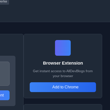
werke
Browser Extension
Get instant access to AllDevBlogs from
your browser
Add to Chrome
nt