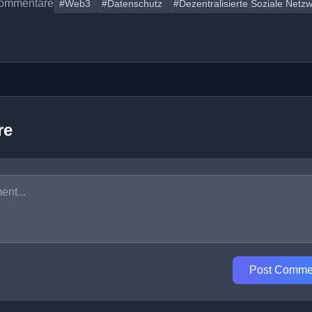
ommentare
#Web3
#Datenschutz
#Dezentralisierte Soziale Netz
re
Post Comme