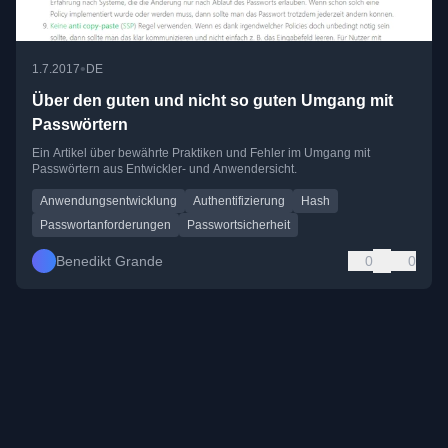
•
1.7.2017
DE
Über den guten und nicht so guten Umgang mit
Passwörtern
Ein Artikel über bewährte Praktiken und Fehler im Umgang mit
Passwörtern aus Entwickler- und Anwendersicht.
Anwendungsentwicklung
Authentifizierung
Hash
Passwortanforderungen
Passwortsicherheit
Benedikt Grande
0
0