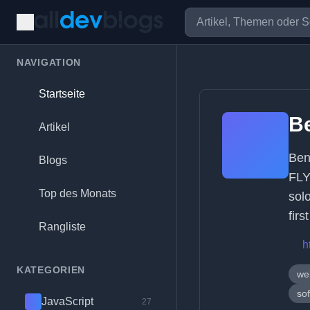
NAVIGATION
Startseite
B
Artikel
Ben
Blogs
FLY
Top des Monats
sol
fir
Rangliste
h
KATEGORIEN
we
so
JavaScript
27