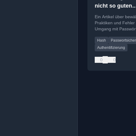
nicht so guten
Umgang mit
Ein Artikel über bewä
Passwörtern
Praktiken und Fehler
Umgang mit Passwör
Entwickler- und
Hash
Passwortsicher
Anwendersicht.
Authentifizierung
0
0