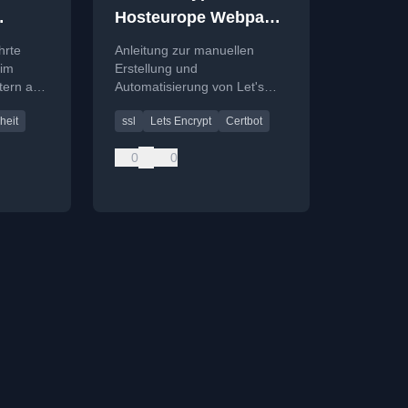
Hosteurope Webpack
nutzen
hrte
Anleitung zur manuellen
 im
Erstellung und
tern aus
Automatisierung von Let's
Encrypt Zertifikaten für
heit
ssl
Lets Encrypt
Certbot
Hosteurope Webpack-Pakete
mit dem certbot-Tool.
0
0