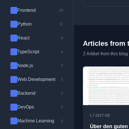
Frontend
19
Python
11
React
9
Articles from 
TypeScript
4
2 Artikel from this blog
Node.js
3
Web Development
2
Backend
2
DevOps
0
•
1.7.2017
DE
Machine Learning
0
Über den guten