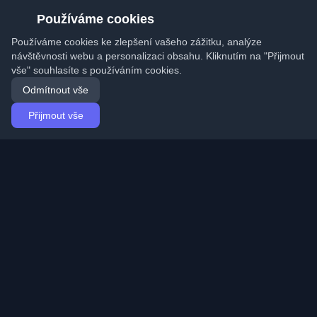
Používáme cookies
Používáme cookies ke zlepšení vašeho zážitku, analýze
návštěvnosti webu a personalizaci obsahu. Kliknutím na "Přijmout
vše" souhlasíte s používáním cookies.
Odmítnout vše
Přijmout vše
Domů
Články
Czech (Čeština)
Přihlášení
Objevte nejlepší osobní vývojářské blogy a články z
celého světa. Zůstaňte v obraze s nejnovějšími trendy,
tutoriály a poznatky z vývojářské komunity.