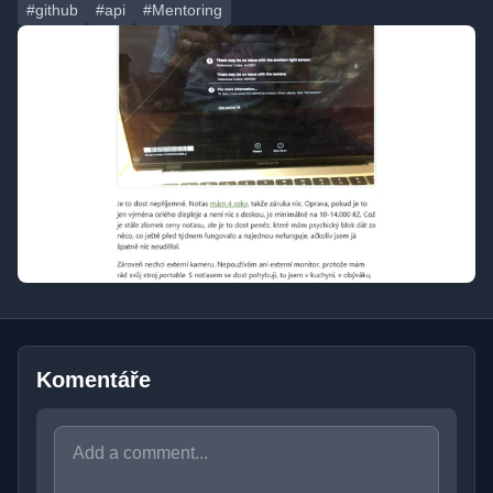
#github
#api
#Mentoring
Komentáře