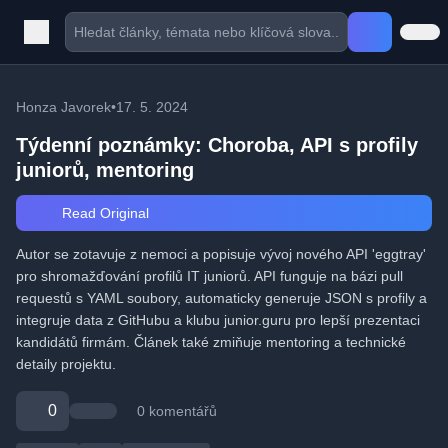
Honza Javorek
•
17. 5. 2024
Týdenní poznámky: Choroba, API s profily
juniorů, mentoring
Read Original
Autor se zotavuje z nemoci a popisuje vývoj nového API 'eggtray'
pro shromažďování profilů IT juniorů. API funguje na bázi pull
requestů s YAML soubory, automaticky generuje JSON s profily a
integruje data z GitHubu a klubu junior.guru pro lepší prezentaci
kandidátů firmám. Článek také zmiňuje mentoring a technické
detaily projektu.
0
0 komentářů