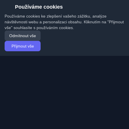
Používáme cookies
Používáme cookies ke zlepšení vašeho zážitku, analýze
návštěvnosti webu a personalizaci obsahu. Kliknutím na "Přijmout
vše" souhlasíte s používáním cookies.
Odmítnout vše
Přijmout vše
Domů
Články
Czech (Čeština)
Přihlášení
Objevte nejlepší osobní vývojářské blogy a články z
celého světa. Zůstaňte v obraze s nejnovějšími trendy,
tutoriály a poznatky z vývojářské komunity.